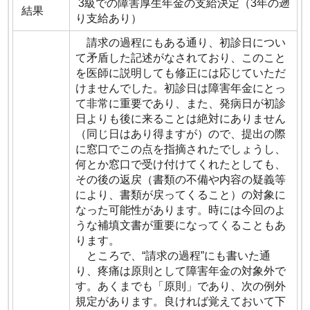
3級での障害厚生年金の支給決定（3年の遡
結果
り支給あり）
請求の過程にもある通り、初診日につい
て矛盾した記述がなされており、このこと
を医師に説明しても修正には応じていただ
けませんでした。初診日は障害年金にとっ
て非常に重要であり、また、発病日が初診
日よりも後に来ることは絶対にありません
（同じ日はあり得ますが）ので、提出の際
に窓口でこの点を指摘されたでしょうし、
何とか窓口で受け付けてくれたとしても、
その後の返戻（書類の不備や内容の疑義等
により、書類が戻ってくること）の対象に
なった可能性があります。時には今回のよ
うな補填文書が重要になってくることもあ
ります。
ところで、“請求の過程”にも書いた通
り、疼痛は原則として障害年金の対象外で
す。あくまでも「原則」であり、次の例外
規定があります。良ければ覚えておいて下