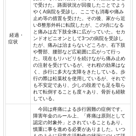
で受けた。路面状況が回復したことでよう
やくA病院を受診し、ここでも消毒や痛み
止め等の措置を受けた。その後、家から近
いB整形外科に転院したが、この頃になる
と痛みは左下肢全体に広がっていた。セカ
経過・
ンドオピニオンとして3つの病院を受診し
症状
たが、痛みは治まらないどころか、右下肢
や臀部、腰部など広範囲に広がって行っ
た。現在もリハビリを続けながら痛み止め
の注射を受けているが、それ程の効果はな
く、歩行に多大な支障をきたしている。歩
行の際は松葉杖を使用しているが、それで
も不安定であり、少しの段差でも足を取ら
れて転倒することも度々あり、骨折も経験
している。
今回は疼痛による歩行困難の症例です。
障害年金のルール上、「疼痛は原則として
認定の対象外」とされていることもあり、
慎重に事を進める必要がありました。いつ
ものように日常生活動作の状況について詳