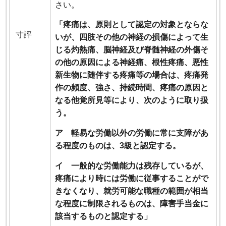
さい。
「疼痛は、原則として認定の対象とならな
寸評
いが、四肢その他の神経の損傷によって生
じる灼熱痛、脳神経及び脊髄神経の外傷そ
の他の原因による神経痛、根性疼痛、悪性
新生物に随伴する疼痛等の場合は、疼痛発
作の頻度、強さ、持続時間、疼痛の原因と
なる他覚所見等により、次のように取り扱
う。
ア 軽易な労働以外の労働に常に支障があ
る程度のものは、3級と認定する。
イ 一般的な労働能力は残存しているが、
疼痛により時には労働に従事することがで
きなくなり、就労可能な職種の範囲が相当
な程度に制限されるものは、障害手当金に
該当するものと認定する」