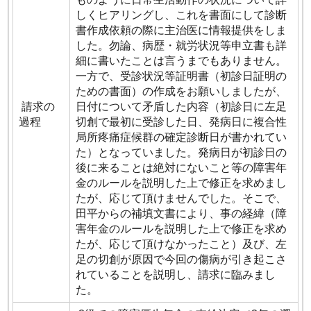
しくヒアリングし、これを書面にして診断
書作成依頼の際に主治医に情報提供をしま
した。勿論、病歴・就労状況等申立書も詳
細に書いたことは言うまでもありません。
一方で、受診状況等証明書（初診日証明の
ための書面）の作成をお願いしましたが、
請求の
日付について矛盾した内容（初診日に左足
過程
切創で最初に受診した日、発病日に複合性
局所疼痛症候群の確定診断日が書かれてい
た）となっていました。発病日が初診日の
後に来ることは絶対にないこと等の障害年
金のルールを説明した上で修正を求めまし
たが、応じて頂けませんでした。そこで、
田平からの補填文書により、事の経緯（障
害年金のルールを説明した上で修正を求め
たが、応じて頂けなかったこと）及び、左
足の切創が原因で今回の傷病が引き起こさ
れていることを説明し、請求に臨みまし
た。