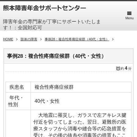
Menu
障害年金の専門家が丁寧にサポートいたしま
す！：全国対応可
HOME
肢体の障害
事例28：複合性疼痛症候群（40代・女性）
事例28：複合性疼痛症候群（40代・女性）
4
約
分
疾患名
複合性疼痛症候群
年代・
40代・女性
性別
大地震に罹災し、ガラスで左アキレス腱
付近を切ってしまった。翌日、避難所の医
療スタッフから消毒や縫合等の応急措置を
受け、その後の抜糸や消毒等の措置もここ