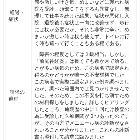
感や激しい吐き気、めまいなどに襲われ病
院を受診。頭部ＣＴをするも異常なし。無
経過・
理して仕事を続けた結果、症状が悪化し入
症状
院。退院後も症状は一向に改善せず。歩行
には杖が必要だが、それも非常に辛い。め
まいが激しい時は杖も使えず、トイレに行
く時も這って行くこともある程である。
障害の程度としては２級相当。しかし、
『前庭神経炎』は長くても数か月で治るこ
とが多い病気のため、この病名で認定され
得るのかどうかが唯一の不安材料でした。
この病名で実際に認定された例を調べまし
たが、調べた範囲内では見つかりませんで
請求の
した。そのため、この不安を打ち消すため
過程
の材料探しをしました。詳しくヒアリング
したところ、通院歴の中に１回だけ検査の
為に受診した医療機関が２つあったのです
が、その両方でメニエール病の診断がなさ
れいることが分かりました。これらの診断
書も添付して請求に臨みました。