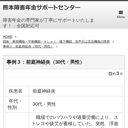
Menu
障害年金の専門家が丁寧にサポートいたしま
す！：全国対応可
HOME
聴覚・鼻腔機能・平衡機能・そしゃく・嚥下機能・音声又は言語機能の障害
事例３：前庭神経炎（30代・男性）
事例３：前庭神経炎（30代・男性）
3
約
分
疾患名
前庭神経炎
年代・
30代・男性
性別
職場でのパワハラや過重労働により、ス
トレスや疲労が蓄積していた。突然、浮遊