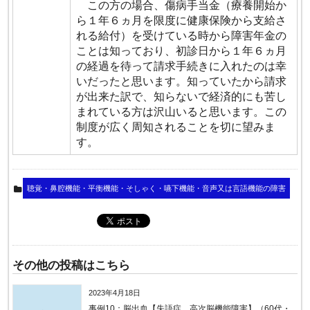
この方の場合、傷病手当金（療養開始か
ら１年６ヵ月を限度に健康保険から支給さ
れる給付）を受けている時から障害年金の
ことは知っており、初診日から１年６ヵ月
の経過を待って請求手続きに入れたのは幸
いだったと思います。知っていたから請求
が出来た訳で、知らないで経済的にも苦し
まれている方は沢山いると思います。この
制度が広く周知されることを切に望みま
す。
聴覚・鼻腔機能・平衡機能・そしゃく・嚥下機能・音声又は言語機能の障害
その他の投稿はこちら
2023年4月18日
事例10：脳出血【失語症、高次脳機能障害】（60代・