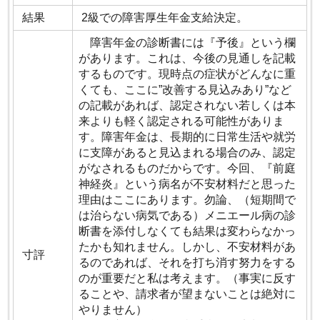
結果
2級での障害厚生年金支給決定。
障害年金の診断書には『予後』という欄
があります。これは、今後の見通しを記載
するものです。現時点の症状がどんなに重
くても、ここに”改善する見込みあり”など
の記載があれば、認定されない若しくは本
来よりも軽く認定される可能性がありま
す。障害年金は、長期的に日常生活や就労
に支障があると見込まれる場合のみ、認定
がなされるものだからです。今回、『前庭
神経炎』という病名が不安材料だと思った
理由はここにあります。勿論、（短期間で
は治らない病気である）メニエール病の診
断書を添付しなくても結果は変わらなかっ
たかも知れません。しかし、不安材料があ
寸評
るのであれば、それを打ち消す努力をする
のが重要だと私は考えます。（事実に反す
ることや、請求者が望まないことは絶対に
やりません）