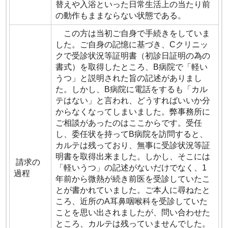
替えや入浴といった日常生活上の当たり前
の動作もままならない状態である。
この方は当初ご自身で手続きをしていま
した。ご自身の記憶に基づき、Cクリニッ
クで受診状況等証明書（初診日証明の為の
書式）を取得したところ、B病院で「軽い
うつ」と説明された旨の記述がありまし
た。しかし、B病院に電話をするも「カル
テはない」と言われ、どうすればいいか分
からなくなってしまいました。弊事務所に
ご相談があったのはここからです。受任
し、委任状を持ってB病院を訪問すると、
カルテは残っており、無事に受診状況等証
明書を取得出来ました。しかし、そこには
請求の
「軽いうつ」の記述がないだけでなく、1
過程
年前から微熱が続き前医を受診していたこ
とが書かれていました。ご本人に尋ねたと
ころ、近所のA耳鼻咽喉科を受診していた
ことを思い出されましたが、問い合わせた
ところ、カルテは残っていませんでした。