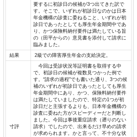
要するに初診日の候補が3つ出てきた訳で
す。そこで、いずれが初診日なのかは日本
年金機構の診査に委ねること、いずれが初
診日であったとしても厚生年金期間中であ
り、かつ保険料納付要件は満たしている旨
の（田平からの）意見書を添付して請求に
臨みました。
結果
2級での障害厚生年金の支給決定。
今回は受診状況等証明書を取得する中
で、初診日の候補が複数見つかった例で
す。“請求の過程”でも書いた通り、3つの候
補のいずれが初診日であったとしても厚生
年金期間中にあり、かつ、保険料納付要件
は満たしていましたので、特定の1つが初
診日だと主張するよりも、日本年金機構の
診査に委ねた方がスピーディーだと判断し
ました。今回は事後重症請求（遡りのない
寸評
請求）でしたので、出来るだけ早めの請求
が求められます。かと言って、不十分な状