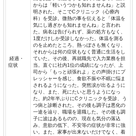
からは「軽いうつかも知れませんね」と説
明された。そこでCクリニック（心療内
科）を受診。微熱の事を伝えると「体温を
気にし過ぎかも知れませんね」と言われ
た。病名は告げられず、薬の処方もなく、
1度だけしか受診しなかった。体温を測る
のを止めたところ、熱っぽさも無くなり、
それからは何の症状もなく普通に生活をし
経過・
ていた。その後、再就職先で入力業務を担
症状
当。直ぐに社内1位の成績になったが、上
司から「もっと頑張れよ」との声掛けにプ
レッシャーを感じ、食欲不振や不眠に悩ま
されるようになった。突然涙が出るように
なり、また、死にたいと思うようになっ
た。約2年半ぶりにCクリニックを受診、う
つ病と診断された。その後も調子は悪化の
一途を辿り、職場を退職した。その後も調
子に波はあるものの、現在も気分の落込
み、意欲の低下、不安等の症状が非常に強
い。また、家事が出来ないだけでなく、着