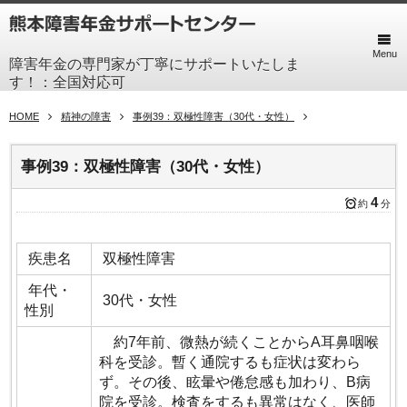
Menu
障害年金の専門家が丁寧にサポートいたしま
す！：全国対応可
HOME
精神の障害
事例39：双極性障害（30代・女性）
事例39：双極性障害（30代・女性）
4
約
分
疾患名
双極性障害
年代・
30代・女性
性別
約7年前、微熱が続くことからA耳鼻咽喉
科を受診。暫く通院するも症状は変わら
ず。その後、眩暈や倦怠感も加わり、B病
院を受診。検査をするも異常はなく、医師