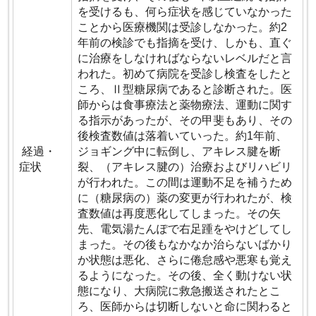
を受けるも、何ら症状を感じていなかった
ことから医療機関は受診しなかった。約2
年前の検診でも指摘を受け、しかも、直ぐ
に治療をしなければならないレベルだと言
われた。初めて病院を受診し検査をしたと
ころ、Ⅱ型糖尿病であると診断された。医
師からは食事療法と薬物療法、運動に関す
る指示があったが、その甲斐もあり、その
後検査数値は落着いていった。約1年前、
経過・
ジョギング中に転倒し、アキレス腱を断
症状
裂、（アキレス腱の）治療およびリハビリ
が行われた。この間は運動不足を補うため
に（糖尿病の）薬の変更が行われたが、検
査数値は再度悪化してしまった。その矢
先、電気湯たんぽで右足踵をやけどしてし
まった。その後もなかなか治らないばかり
か状態は悪化、さらに倦怠感や悪寒も覚え
るようになった。その後、全く動けない状
態になり、大病院に救急搬送されたとこ
ろ、医師からは切断しないと命に関わると