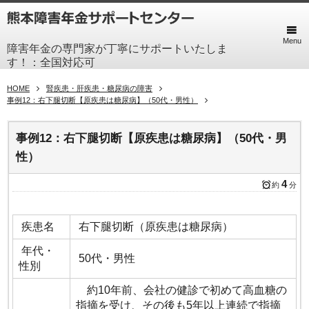
Menu
障害年金の専門家が丁寧にサポートいたしま
す！：全国対応可
HOME
腎疾患・肝疾患・糖尿病の障害
事例12：右下腿切断【原疾患は糖尿病】（50代・男性）
事例12：右下腿切断【原疾患は糖尿病】（50代・男
性）
4
約
分
疾患名
右下腿切断（原疾患は糖尿病）
年代・
50代・男性
性別
約10年前、会社の健診で初めて高血糖の
指摘を受け、その後も5年以上連続で指摘