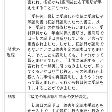
言われ、搬送から1週間後に右下腿切断手
術をすることになった。
受任後、最初に受診した病院に受診状況
等証明書（初診日証明のための書面。以
下、受証）の作成依頼を行いましたが、受
付職員から「年金関係の書類は、当病院で
は一切の証明はお断りしている」と言って
拒否されました。しかし、初診日が証明で
請求の
きないことには障害年金の請求はできませ
過程
ん。そのことを説明しても、中々分かって
貰えませんでした。「上司に確認する」と
言われて一旦奥に引っ込みましたが、戻っ
てくるとやはり同じ答え。その後現れた上
役の方に事情を再度説明し、ようやく分か
って貰えました。それから数日後に受証を
手にすることができました。
結果
2級での障害厚生年金の支給決定。
初診日の証明は、障害年金請求手続きを
進める中で、まず最初に行う重要な行為で