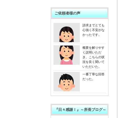
ご依頼者様の声
請求までとても
心強く不安がな
かったです。
概要を解りやす
く説明いただ
き、こちらの状
況を良く聞いて
いただいた。
一番丁寧な回答
だった。
『日々感謝！』～所長ブログ～