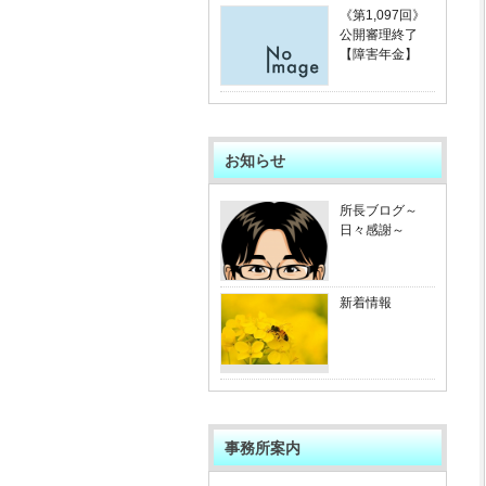
《第1,097回》
公開審理終了
【障害年金】
お知らせ
所長ブログ～
日々感謝～
新着情報
事務所案内