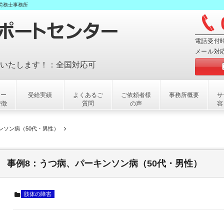
労務士事務所
電話受付時
メール対
いたします！：全国対応可
ター
受給実績
よくあるご
ご依頼者様
事務所概要
サ
特徴
質問
の声
容
）
ンソン病（50代・男性）
事例8：うつ病、パーキンソン病（50代・男性）
肢体の障害