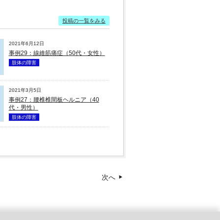
投稿の一覧をみる
2021年6月12日
事例29：線維筋痛症（50代・女性）
肢体の障害
2021年3月5日
事例27：腰椎椎間板ヘルニア（40
代・男性）
肢体の障害
次へ