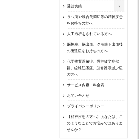
受給実績
うつ病や統合失調症等の精神疾患
をお持ちの方へ
人工透析をされている方へ
脳梗塞、脳出血、クモ膜下出血後
の後遺症をお持ちの方へ
化学物質過敏症、慢性疲労症候
群、線維筋痛症、脳脊髄液減少症
の方へ
サービス内容・料金表
お問い合わせ
プライバシーポリシー
【精神疾患の方へ】あなたは、こ
のようなことでお悩みではありま
せんか？